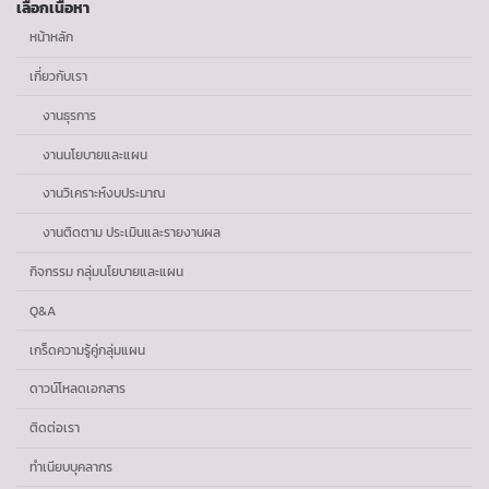
เลือกเนื้อหา
หน้าหลัก
เกี่ยวกับเรา
งานธุรการ
งานนโยบายและแผน
งานวิเคราะห์งบประมาณ
งานติดตาม ประเมินและรายงานผล
กิจกรรม กลุ่มนโยบายและแผน
Q&A
เกร็ดความรู้คู่กลุ่มแผน
ดาวน์โหลดเอกสาร
ติดต่อเรา
ทำเนียบบุคลากร