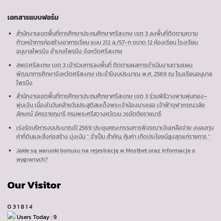
เอกสารแบบฟอร์ม
สำนักงานเขตพื้นที่การศึกษาประถมศึกษาศรีสะเกษ เขต 3 ลงพื้นที่ติดตามความ
ก้าวหน้าการก่อสร้างอาคารเรียน แบบ 212 ล./57-ก ขนาด 12 ห้องเรียน โรงเรียน
อนุบาลไพรบึง อำเภอไพรบึง จังหวัดศรีสะเกษ
สพป.ศรีสะเกษ เขต 3 เข้าร่วมการลงพื้นที่ ติดตามผลการดำเนินงานตามแผน
พัฒนาการศึกษาจังหวัดศรีสะเกษ ประจำปีงบประมาณ พ.ศ. 2569 ณ โรงเรียนอนุบาล
ไพรบึง
สำนักงานเขตพื้นที่การศึกษาประถมศึกษาศรีสะเกษ เขต 3 ร่วมพิธีวางพานพุ่มทอง–
พุ่มเงิน เนื่องในวันคล้ายวันประสูติสมเด็จพระเจ้าน้องนางเธอ เจ้าฟ้าจุฬาภรณวลัย
ลักษณ์ อัครราชกุมารี กรมพระศรีสวางควัฒน วรขัตติยราชนารี
เร่งรัดบริหารงบประมาณปี 2569 ประชุมคณะกรรมการพิจรณาเงินเหลือจ่าย งบลงทุน
ค่าที่ดินและสิ่งก่อสร้าง มุ่งเน้น ” จำเป็น สำคัญ คุ้มค่า เกิดประโยชน์สูงสุดแก่ราชการ “
Jakie są warunki bonusu na rejestrację w Mostbet oraz informacje o
wygranych?
Our Visitor
0
3
1
8
1
4
Users Today : 9