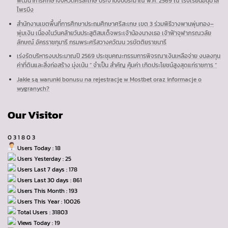
พัฒนาการศึกษาจังหวัดศรีสะเกษ ประจำปีงบประมาณ พ.ศ. 2569 ณ โรงเรียนอนุบาล
ไพรบึง
สำนักงานเขตพื้นที่การศึกษาประถมศึกษาศรีสะเกษ เขต 3 ร่วมพิธีวางพานพุ่มทอง–
พุ่มเงิน เนื่องในวันคล้ายวันประสูติสมเด็จพระเจ้าน้องนางเธอ เจ้าฟ้าจุฬาภรณวลัย
ลักษณ์ อัครราชกุมารี กรมพระศรีสวางควัฒน วรขัตติยราชนารี
เร่งรัดบริหารงบประมาณปี 2569 ประชุมคณะกรรมการพิจรณาเงินเหลือจ่าย งบลงทุน
ค่าที่ดินและสิ่งก่อสร้าง มุ่งเน้น ” จำเป็น สำคัญ คุ้มค่า เกิดประโยชน์สูงสุดแก่ราชการ “
Jakie są warunki bonusu na rejestrację w Mostbet oraz informacje o
wygranych?
Our Visitor
0
3
1
8
0
3
Users Today : 18
Users Yesterday : 25
Users Last 7 days : 178
Users Last 30 days : 861
Users This Month : 193
Users This Year : 10026
Total Users : 31803
Views Today : 19