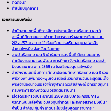
ติดต่อเรา
ทำเนียบบุคลากร
เอกสารแบบฟอร์ม
สำนักงานเขตพื้นที่การศึกษาประถมศึกษาศรีสะเกษ เขต 3
ลงพื้นที่ติดตามความก้าวหน้าการก่อสร้างอาคารเรียน แบบ
212 ล./57-ก ขนาด 12 ห้องเรียน โรงเรียนอนุบาลไพรบึง
อำเภอไพรบึง จังหวัดศรีสะเกษ
สพป.ศรีสะเกษ เขต 3 เข้าร่วมการลงพื้นที่ ติดตามผลการ
ดำเนินงานตามแผนพัฒนาการศึกษาจังหวัดศรีสะเกษ ประจำ
ปีงบประมาณ พ.ศ. 2569 ณ โรงเรียนอนุบาลไพรบึง
สำนักงานเขตพื้นที่การศึกษาประถมศึกษาศรีสะเกษ เขต 3 ร่วม
พิธีวางพานพุ่มทอง–พุ่มเงิน เนื่องในวันคล้ายวันประสูติสมเด็จ
พระเจ้าน้องนางเธอ เจ้าฟ้าจุฬาภรณวลัยลักษณ์ อัครราชกุมารี
กรมพระศรีสวางควัฒน วรขัตติยราชนารี
เร่งรัดบริหารงบประมาณปี 2569 ประชุมคณะกรรมการพิ
จรณาเงินเหลือจ่าย งบลงทุนค่าที่ดินและสิ่งก่อสร้าง มุ่งเน้น ”
จำเป็น สำคัญ คุ้มค่า เกิดประโยชน์สูงสุดแก่ราชการ “