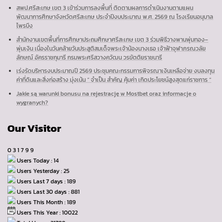
สพป.ศรีสะเกษ เขต 3 เข้าร่วมการลงพื้นที่ ติดตามผลการดำเนินงานตามแผน
พัฒนาการศึกษาจังหวัดศรีสะเกษ ประจำปีงบประมาณ พ.ศ. 2569 ณ โรงเรียนอนุบาล
ไพรบึง
สำนักงานเขตพื้นที่การศึกษาประถมศึกษาศรีสะเกษ เขต 3 ร่วมพิธีวางพานพุ่มทอง–
พุ่มเงิน เนื่องในวันคล้ายวันประสูติสมเด็จพระเจ้าน้องนางเธอ เจ้าฟ้าจุฬาภรณวลัย
ลักษณ์ อัครราชกุมารี กรมพระศรีสวางควัฒน วรขัตติยราชนารี
เร่งรัดบริหารงบประมาณปี 2569 ประชุมคณะกรรมการพิจรณาเงินเหลือจ่าย งบลงทุน
ค่าที่ดินและสิ่งก่อสร้าง มุ่งเน้น ” จำเป็น สำคัญ คุ้มค่า เกิดประโยชน์สูงสุดแก่ราชการ “
Jakie są warunki bonusu na rejestrację w Mostbet oraz informacje o
wygranych?
Our Visitor
0
3
1
7
9
9
Users Today : 14
Users Yesterday : 25
Users Last 7 days : 189
Users Last 30 days : 881
Users This Month : 189
Users This Year : 10022