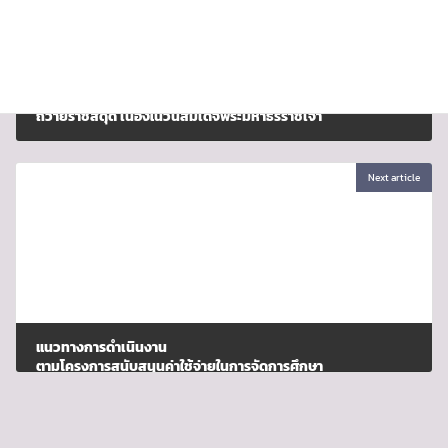
ถวายราชสดุดี เนื่องในวันสมเด็จพระมหาธีรราชเจ้า
มกราคม 3, 2024
Next article
แนวทางการดำเนินงาน
ตามโครงการสนับสนุนค่าใช้จ่ายในการจัดการศึกษา
ตั้งแต่ระดับอนุบาลจนจบการศึกษาขั้นพื้นฐาน
มกราคม 8, 2024