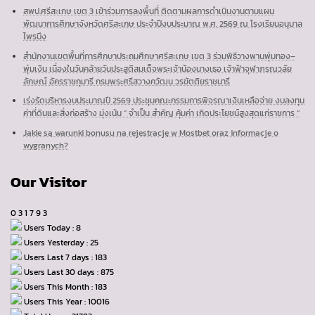
สพป.ศรีสะเกษ เขต 3 เข้าร่วมการลงพื้นที่ ติดตามผลการดำเนินงานตามแผน
พัฒนาการศึกษาจังหวัดศรีสะเกษ ประจำปีงบประมาณ พ.ศ. 2569 ณ โรงเรียนอนุบาล
ไพรบึง
สำนักงานเขตพื้นที่การศึกษาประถมศึกษาศรีสะเกษ เขต 3 ร่วมพิธีวางพานพุ่มทอง–
พุ่มเงิน เนื่องในวันคล้ายวันประสูติสมเด็จพระเจ้าน้องนางเธอ เจ้าฟ้าจุฬาภรณวลัย
ลักษณ์ อัครราชกุมารี กรมพระศรีสวางควัฒน วรขัตติยราชนารี
เร่งรัดบริหารงบประมาณปี 2569 ประชุมคณะกรรมการพิจรณาเงินเหลือจ่าย งบลงทุน
ค่าที่ดินและสิ่งก่อสร้าง มุ่งเน้น ” จำเป็น สำคัญ คุ้มค่า เกิดประโยชน์สูงสุดแก่ราชการ “
Jakie są warunki bonusu na rejestrację w Mostbet oraz informacje o
wygranych?
Our Visitor
0
3
1
7
9
3
Users Today : 8
Users Yesterday : 25
Users Last 7 days : 183
Users Last 30 days : 875
Users This Month : 183
Users This Year : 10016