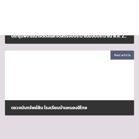
ประชุมพิจารณาจัดตั้งและจัดสรรงบประมาณปีงบประมาณ พ.ศ. 2568 งบลงทุน ค่าครุภัณฑ์ ที่ดินและสิ่งก่อสร้าง
มกราคม 2, 2024
Next article
ตรวจนับทรัพย์สิน โรงเรียนบ้านหนองอิไทย
มกราคม 3, 2024