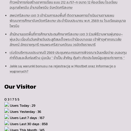
ก้าวหน้าการก่อสร้างอาคารเรียน แบบ 212 ล./57-ก ขนาด 12 ห้องเรียน โรงเรียน
อนุบาลไพรบึง อำเภอไพรบึง จังหวัดศรีสะเกษ
สพป.ศรีสะเกษ เขต 3 เข้าร่วมการลงพื้นที่ ติดตามผลการดำเนินงานตามแผน
พัฒนาการศึกษาจังหวัดศรีสะเกษ ประจำปีงบประมาณ พ.ศ. 2569 ณ โรงเรียนอนุบาล
ไพรบึง
สำนักงานเขตพื้นที่การศึกษาประถมศึกษาศรีสะเกษ เขต 3 ร่วมพิธีวางพานพุ่มทอง–
พุ่มเงิน เนื่องในวันคล้ายวันประสูติสมเด็จพระเจ้าน้องนางเธอ เจ้าฟ้าจุฬาภรณวลัย
ลักษณ์ อัครราชกุมารี กรมพระศรีสวางควัฒน วรขัตติยราชนารี
เร่งรัดบริหารงบประมาณปี 2569 ประชุมคณะกรรมการพิจรณาเงินเหลือจ่าย งบลงทุน
ค่าที่ดินและสิ่งก่อสร้าง มุ่งเน้น ” จำเป็น สำคัญ คุ้มค่า เกิดประโยชน์สูงสุดแก่ราชการ “
Jakie są warunki bonusu na rejestrację w Mostbet oraz informacje o
wygranych?
Our Visitor
0
3
1
7
5
5
Users Today : 29
Users Yesterday : 36
Users Last 7 days : 167
Users Last 30 days : 858
Users This Month : 145