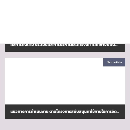
ผลการติดตาม ประเมินผล การบริหารและการจัดการศึกษาขั้นพื้นฐานของสำนักงานเขตพื้นที่การศึกษา ตามมาตรฐานสำนักงานเขตพื้นที่การศึกษา พ.ศ. 2560 ประจำปีงบประมาณ พ.ศ. 2567สำนักงานเขตพื้นที่การศึกษาประถมศึกษาศรีสะเกษ เขต 3 ได้รับการจัดระดับคุณภาพ “ดีเยี่ยม”
ธันวาคม 2, 2024
Next article
แนวทางการดำเนินงาน ตามโครงการสนับสนุนค่าใช้จ่ายในการจัดการศึกษา ตั้งแต่ระดับอนุบาลจนจบการศึกษาขั้นพื้นฐาน ปีงบประมาณ พ.ศ.2568
มีนาคม 12, 2025