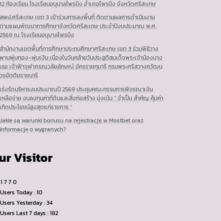
12 ห้องเรียน โรงเรียนอนุบาลไพรบึง อำเภอไพรบึง จังหวัดศรีสะเกษ
สพป.ศรีสะเกษ เขต 3 เข้าร่วมการลงพื้นที่ ติดตามผลการดำเนินงาน
ตามแผนพัฒนาการศึกษาจังหวัดศรีสะเกษ ประจำปีงบประมาณ พ.ศ.
2569 ณ โรงเรียนอนุบาลไพรบึง
สำนักงานเขตพื้นที่การศึกษาประถมศึกษาศรีสะเกษ เขต 3 ร่วมพิธีวาง
พานพุ่มทอง–พุ่มเงิน เนื่องในวันคล้ายวันประสูติสมเด็จพระเจ้าน้องนาง
เธอ เจ้าฟ้าจุฬาภรณวลัยลักษณ์ อัครราชกุมารี กรมพระศรีสวางควัฒน
วรขัตติยราชนารี
เร่งรัดบริหารงบประมาณปี 2569 ประชุมคณะกรรมการพิจรณาเงิน
เหลือจ่าย งบลงทุนค่าที่ดินและสิ่งก่อสร้าง มุ่งเน้น ” จำเป็น สำคัญ คุ้มค่า
เกิดประโยชน์สูงสุดแก่ราชการ “
Jakie są warunki bonusu na rejestrację w Mostbet oraz
informacje o wygranych?
ur Visitor
1
7
7
0
Users Today : 10
Users Yesterday : 34
Users Last 7 days : 182