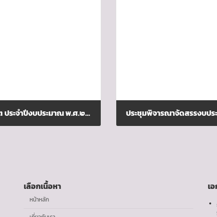
การดำเนินการเช่าใช้บริการสัญญาณอินเทอร์เน็ต ประจำปีงบประมาณ พ.ศ.๒๕๖๘
ประชุมพิจารณาจัดสรรงบประมา
สิงหาคม 7, 2024
เลือกเนื้อหา
เอ
หน้าหลัก
เกี่ยวกับเรา