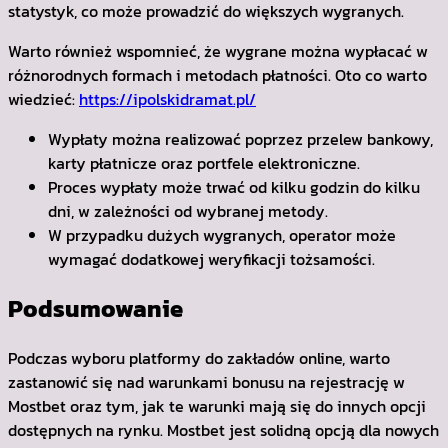
statystyk, co może prowadzić do większych wygranych.
Warto również wspomnieć, że wygrane można wypłacać w
różnorodnych formach i metodach płatności. Oto co warto
wiedzieć:
https://ipolskidramat.pl/
Wypłaty można realizować poprzez przelew bankowy,
karty płatnicze oraz portfele elektroniczne.
Proces wypłaty może trwać od kilku godzin do kilku
dni, w zależności od wybranej metody.
W przypadku dużych wygranych, operator może
wymagać dodatkowej weryfikacji tożsamości.
Podsumowanie
Podczas wyboru platformy do zakładów online, warto
zastanowić się nad warunkami bonusu na rejestrację w
Mostbet oraz tym, jak te warunki mają się do innych opcji
dostępnych na rynku. Mostbet jest solidną opcją dla nowych