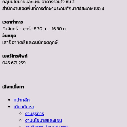
กลุ่มนโยบายและแผน อาคารรวมใจ ชั้น 2
สำนักงานเขตพื้นที่การศึกษาประถมศึกษาศรีสะเกษ เขต 3
เวลาทำการ
วันจันทร์ – ศุกร์ : 8.30 น. – 16.30 น.
วันหยุด
เสาร์ อาทิตย์ และวันนักขัตฤกษ์
เบอร์โทรศัพท์
045 671 259
เลือกเนื้อหา
หน้าหลัก
เกี่ยวกับเรา
งานธุรการ
งานนโยบายและแผน
งานวิเคราะห์งบประมาณ