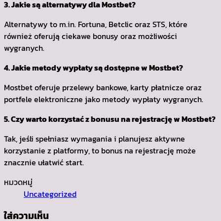
3. Jakie są alternatywy dla Mostbet?
Alternatywy to m.in. Fortuna, Betclic oraz STS, które
również oferują ciekawe bonusy oraz możliwości
wygranych.
4. Jakie metody wypłaty są dostępne w Mostbet?
Mostbet oferuje przelewy bankowe, karty płatnicze oraz
portfele elektroniczne jako metody wypłaty wygranych.
5. Czy warto korzystać z bonusu na rejestrację w Mostbet?
Tak, jeśli spełniasz wymagania i planujesz aktywne
korzystanie z platformy, to bonus na rejestrację może
znacznie ułatwić start.
หมวดหมู่
Uncategorized
ใส่ความเห็น