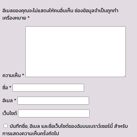
อีเมลของคุณจะไม่แสดงให้คนอื่นเห็น
ช่องข้อมูลจำเป็นถูกทำ
เครื่องหมาย
*
ความเห็น
*
ชื่อ
*
อีเมล
*
เว็บไซต์
บันทึกชื่อ, อีเมล และชื่อเว็บไซต์ของฉันบนเบราว์เซอร์นี้ สำหรับ
การแสดงความเห็นครั้งถัดไป