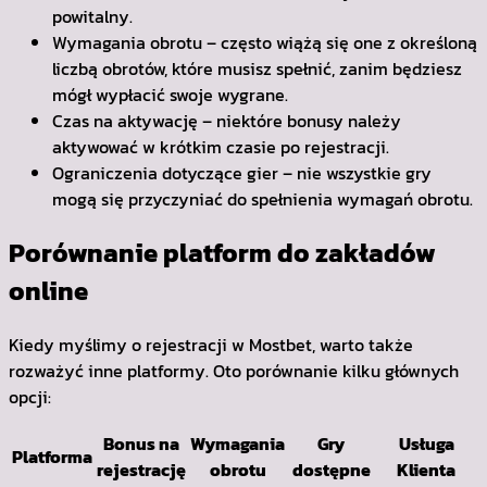
powitalny.
Wymagania obrotu – często wiążą się one z określoną
liczbą obrotów, które musisz spełnić, zanim będziesz
mógł wypłacić swoje wygrane.
Czas na aktywację – niektóre bonusy należy
aktywować w krótkim czasie po rejestracji.
Ograniczenia dotyczące gier – nie wszystkie gry
mogą się przyczyniać do spełnienia wymagań obrotu.
Porównanie platform do zakładów
online
Kiedy myślimy o rejestracji w Mostbet, warto także
rozważyć inne platformy. Oto porównanie kilku głównych
opcji:
Bonus na
Wymagania
Gry
Usługa
Platforma
rejestrację
obrotu
dostępne
Klienta