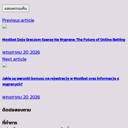
Previous article
Mostbet Daje Graczom Szansę Na Wygrane: The Future of Online Betting
พฤษภาคม 20, 2026
Next article
Jakie są warunki bonusu na rejestrację w Mostbet oraz informacje o
wygranych?
พฤษภาคม 20, 2026
ติดต่อสอบถาม
ที่ทำการ