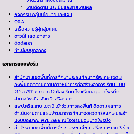
งานติดตาม ประเมินและรายงานผล
กิจกรรม กลุ่มนโยบายและแผน
Q&A
เกร็ดความรู้คู่กลุ่มแผน
ดาวน์โหลดเอกสาร
ติดต่อเรา
ทำเนียบบุคลากร
เอกสารแบบฟอร์ม
สำนักงานเขตพื้นที่การศึกษาประถมศึกษาศรีสะเกษ เขต 3
ลงพื้นที่ติดตามความก้าวหน้าการก่อสร้างอาคารเรียน แบบ
212 ล./57-ก ขนาด 12 ห้องเรียน โรงเรียนอนุบาลไพรบึง
อำเภอไพรบึง จังหวัดศรีสะเกษ
สพป.ศรีสะเกษ เขต 3 เข้าร่วมการลงพื้นที่ ติดตามผลการ
ดำเนินงานตามแผนพัฒนาการศึกษาจังหวัดศรีสะเกษ ประจำ
ปีงบประมาณ พ.ศ. 2569 ณ โรงเรียนอนุบาลไพรบึง
สำนักงานเขตพื้นที่การศึกษาประถมศึกษาศรีสะเกษ เขต 3 ร่วม