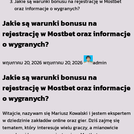
Jakie są warunki bonusu na rejestrację w Mostbet
oraz informacje o wygranych?
Jakie są warunki bonusu na
rejestrację w Mostbet oraz informacje
o wygranych?
Last
พฤษภาคม 20, 2026
พฤษภาคม 20, 2026
admin
updated
:
Jakie są warunki bonusu na
rejestrację w Mostbet oraz informacje
o wygranych?
Witajcie, nazywam się Mariusz Kowalski i jestem ekspertem
w dziedzinie zakładów online oraz gier. Dziś zajmę się
tematem, który interesuje wielu graczy, a mianowicie