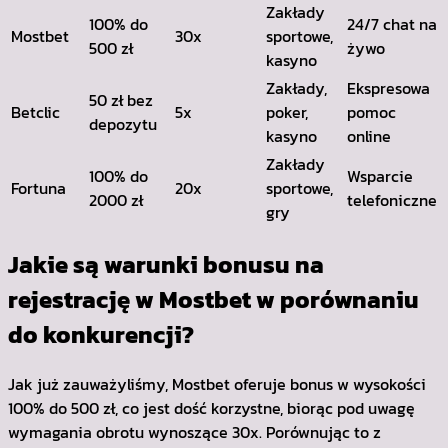
Zakłady
100% do
24/7 chat na
Mostbet
30x
sportowe,
500 zł
żywo
kasyno
Zakłady,
Ekspresowa
50 zł bez
Betclic
5x
poker,
pomoc
depozytu
kasyno
online
Zakłady
100% do
Wsparcie
Fortuna
20x
sportowe,
2000 zł
telefoniczne
gry
Jakie są warunki bonusu na
rejestrację w Mostbet w porównaniu
do konkurencji?
Jak już zauważyliśmy, Mostbet oferuje bonus w wysokości
100% do 500 zł, co jest dość korzystne, biorąc pod uwagę
wymagania obrotu wynoszące 30x. Porównując to z