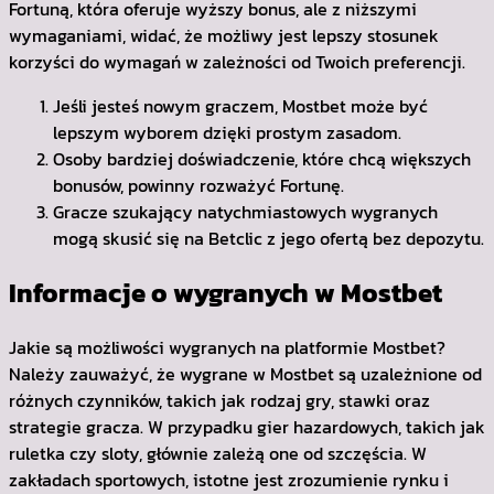
Fortuną, która oferuje wyższy bonus, ale z niższymi
wymaganiami, widać, że możliwy jest lepszy stosunek
korzyści do wymagań w zależności od Twoich preferencji.
Jeśli jesteś nowym graczem, Mostbet może być
lepszym wyborem dzięki prostym zasadom.
Osoby bardziej doświadczenie, które chcą większych
bonusów, powinny rozważyć Fortunę.
Gracze szukający natychmiastowych wygranych
mogą skusić się na Betclic z jego ofertą bez depozytu.
Informacje o wygranych w Mostbet
Jakie są możliwości wygranych na platformie Mostbet?
Należy zauważyć, że wygrane w Mostbet są uzależnione od
różnych czynników, takich jak rodzaj gry, stawki oraz
strategie gracza. W przypadku gier hazardowych, takich jak
ruletka czy sloty, głównie zależą one od szczęścia. W
zakładach sportowych, istotne jest zrozumienie rynku i