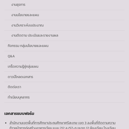
งานธุรการ
งานนโยบายและแผน
งานวิเคราะห์งบประมาณ
งานติดตาม ประเมินและรายงานผล
กิจกรรม กลุ่มนโยบายและแผน
Q&A
เกร็ดความรู้คู่กลุ่มแผน
ดาวน์โหลดเอกสาร
ติดต่อเรา
ทำเนียบบุคลากร
เอกสารแบบฟอร์ม
สำนักงานเขตพื้นที่การศึกษาประถมศึกษาศรีสะเกษ เขต 3 ลงพื้นที่ติดตามความ
ก้าวหน้าการก่อสร้างอาคารเรียน แบบ 212 ล./57-ก ขนาด 12 ห้องเรียน โรงเรียน