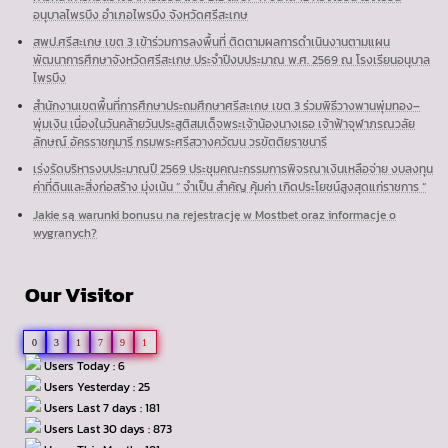
อนุบาลไพรบึง อำเภอไพรบึง จังหวัดศรีสะเกษ
สพป.ศรีสะเกษ เขต 3 เข้าร่วมการลงพื้นที่ ติดตามผลการดำเนินงานตามแผน
พัฒนาการศึกษาจังหวัดศรีสะเกษ ประจำปีงบประมาณ พ.ศ. 2569 ณ โรงเรียนอนุบาล
ไพรบึง
สำนักงานเขตพื้นที่การศึกษาประถมศึกษาศรีสะเกษ เขต 3 ร่วมพิธีวางพานพุ่มทอง–
พุ่มเงิน เนื่องในวันคล้ายวันประสูติสมเด็จพระเจ้าน้องนางเธอ เจ้าฟ้าจุฬาภรณวลัย
ลักษณ์ อัครราชกุมารี กรมพระศรีสวางควัฒน วรขัตติยราชนารี
เร่งรัดบริหารงบประมาณปี 2569 ประชุมคณะกรรมการพิจรณาเงินเหลือจ่าย งบลงทุน
ค่าที่ดินและสิ่งก่อสร้าง มุ่งเน้น ” จำเป็น สำคัญ คุ้มค่า เกิดประโยชน์สูงสุดแก่ราชการ “
Jakie są warunki bonusu na rejestrację w Mostbet oraz informacje o
wygranych?
Our Visitor
0
3
1
7
9
1
Users Today : 6
Users Yesterday : 25
Users Last 7 days : 181
Users Last 30 days : 873